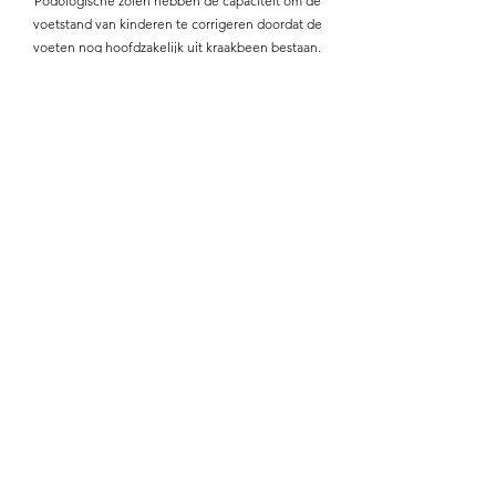
Podologische zolen hebben de capaciteit om de
voetstand van kinderen te corrigeren doordat de
voeten nog hoofdzakelijk uit kraakbeen bestaan
.
Vroegtijdige interventie kan ervoor zorgen dat het
gebruik van zolen op latere leeftijd niet meer
noodzakelijk is voor je kind.
Preventief
Je ervaart geen klachten maar wil zich toch laten
onderzoeken?
Ook preventief kan ik aan de slag gaan om latere
ongemakken te voorkomen.